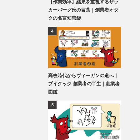
【作業効率】結果を重視するザッ
カーバーグ氏の言葉｜創業者オタ
クの名言知恵袋
4
高校時代からヴィーガンの道へ｜
ブイクック 創業者の半生｜創業者
図鑑
5